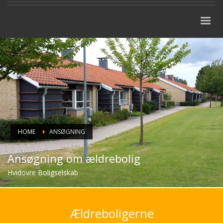
HOME
ANSØGNING
Ansøgning om ældrebolig
Hvidovre Boligselskab
Ældreboligerne