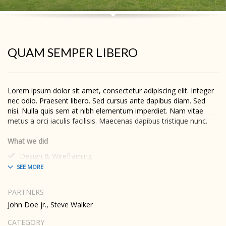
QUAM SEMPER LIBERO
Lorem ipsum dolor sit amet, consectetur adipiscing elit. Integer
nec odio. Praesent libero. Sed cursus ante dapibus diam. Sed
nisi. Nulla quis sem at nibh elementum imperdiet. Nam vitae
metus a orci iaculis facilisis. Maecenas dapibus tristique nunc.
What we did
Design & Wireframing
SEO
Copywriting
Content Management
PARTNERS
Social Media Marketing
John Doe jr., Steve Walker
Integer euismod lacus luctus magna.
Class aptent taciti sociosqu
ad litora torquent per conubia nostra, per inceptos himenaeos
.
CATEGORY