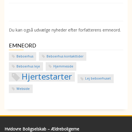
Du kan også udvælge nyheder efter forfatterens emneord.
EMNEORD
Beboerhus
Beboerhus kontakttider
Beboerhus leje
Hjemmeside
Hjertestarter
Lej beboerhuset
Webside
Hvidovre Boligselskab – Ældreboligerne