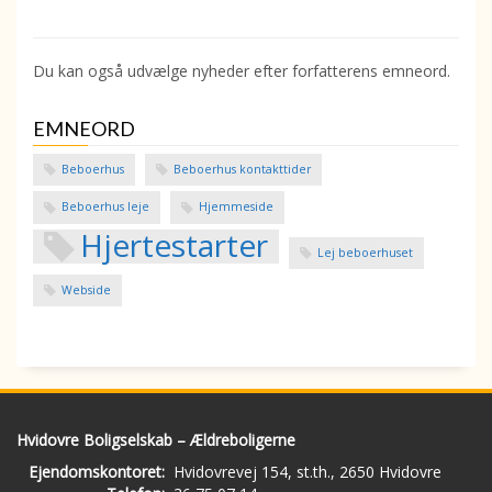
Du kan også udvælge nyheder efter forfatterens emneord.
EMNEORD
Beboerhus
Beboerhus kontakttider
Beboerhus leje
Hjemmeside
Hjertestarter
Lej beboerhuset
Webside
Hvidovre Boligselskab – Ældreboligerne
Ejendomskontoret:
Hvidovrevej 154, st.th., 2650 Hvidovre