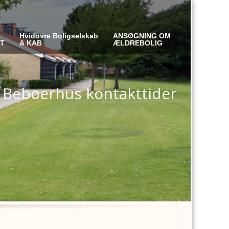
Hvidovre Boligselskab
ANSØGNING OM
ET
& KAB
ÆLDREBOLIG
 Beboerhus kontakttider