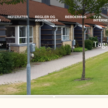
REFERATER
REGLER OG
BEBOERHUS
TV &
N
ANVISNINGER
INTERN
Tag:
R"