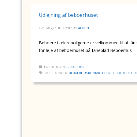
Udlejning af beboerhuset
FREDAG, 01 JULI 2016
BY
ADMIN
Beboere i ældreboligerne er velkommen til at lån
for leje af beboerhuset på faneblad Beboerhus
PUBLISHED IN
BEBOERHUS
TAGGED UNDER:
BEBOERHUS KONTAKTTIDER
,
BEBOERHUS LEJ