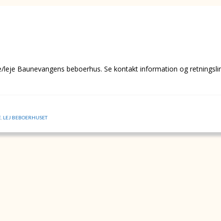
e/leje Baunevangens beboerhus. Se kontakt information og retningsli
E
,
LEJ BEBOERHUSET