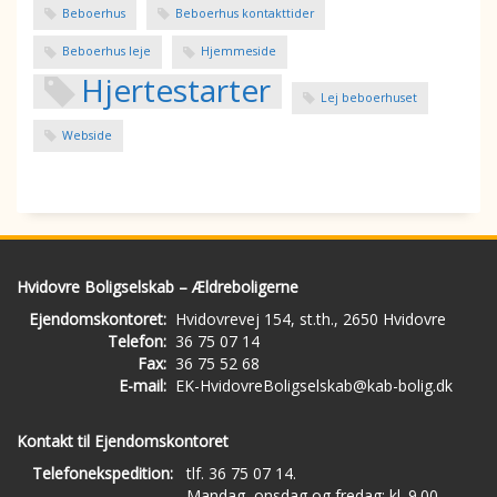
Beboerhus
Beboerhus kontakttider
Beboerhus leje
Hjemmeside
Hjertestarter
Lej beboerhuset
Webside
Hvidovre Boligselskab – Ældreboligerne
Ejendomskontoret:
Hvidovrevej 154, st.th., 2650 Hvidovre
Telefon:
36 75 07 14
Fax:
36 75 52 68
E-mail:
EK-HvidovreBoligselskab@kab-bolig.dk
Kontakt til Ejendomskontoret
Telefonekspedition:
tlf. 36 75 07 14.
Mandag, onsdag og fredag: kl. 9.00 -